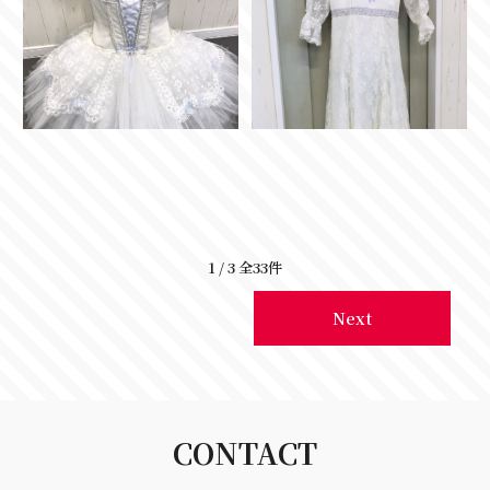
1
/
3
全
33
件
Next
CONTACT